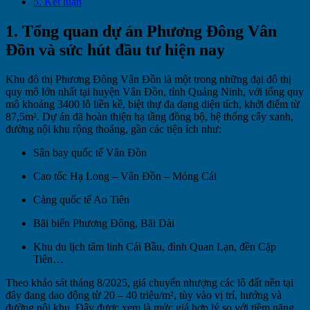
5. Kết luận
1. Tổng quan dự án Phương Đông Vân
Đồn và sức hút đầu tư hiện nay
Khu đô thị Phương Đông Vân Đồn là một trong những đại đô thị
quy mô lớn nhất tại huyện Vân Đồn, tỉnh Quảng Ninh, với tổng quy
mô khoảng 3400 lô liền kề, biệt thự đa dạng diện tích, khởi điểm từ
87,5m². Dự án đã hoàn thiện hạ tầng đồng bộ, hệ thống cây xanh,
đường nội khu rộng thoáng, gần các tiện ích như:
Sân bay quốc tế Vân Đồn
Cao tốc Hạ Long – Vân Đồn – Móng Cái
Cảng quốc tế Ao Tiên
Bãi biển Phương Đông, Bãi Dài
Khu du lịch tâm linh Cái Bầu, đình Quan Lạn, đền Cặp
Tiên…
Theo khảo sát tháng 8/2025, giá chuyển nhượng các lô đất nền tại
đây đang dao động từ 20 – 40 triệu/m², tùy vào vị trí, hướng và
đường nội khu. Đây được xem là mức giá hợp lý so với tiềm năng