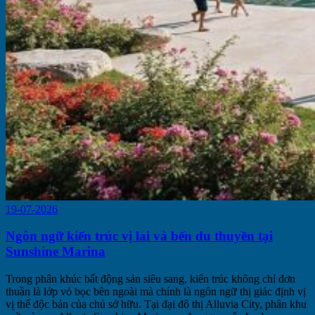
19-07-2026
Ngôn ngữ kiến trúc vị lai và bến du thuyền tại
Sunshine Marina
Trong phân khúc bất động sản siêu sang, kiến trúc không chỉ đơn
thuần là lớp vỏ bọc bên ngoài mà chính là ngôn ngữ thị giác định vị
vị thế độc bản của chủ sở hữu. Tại đại đô thị Alluvia City, phân khu