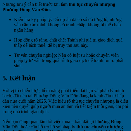
Những lưu ý cần biết trước khi làm
thủ tục chuyển nhượng
Phương Đông Vân Đồn
:
Kiểm tra kỹ pháp lý: Dù dự án đã có sổ đỏ từng lô, nhưng
vẫn cần xác minh không có tranh chấp, không bị thế chấp
ngân hàng.
Hợp đồng rõ ràng, chặt chẽ: Tránh ghi giá trị giao dịch quá
thấp để lách thuế, dễ bị truy thu sau này.
Tư vấn chuyên nghiệp: Nên có luật sư hoặc chuyên viên
pháp lý tư vấn trong quá trình giao dịch để tránh rủi ro phát
sinh.
5. Kết luận
Với vị trí chiến lược, tiềm năng phát triển dài hạn và pháp lý minh
bạch, đất nền tại Phương Đông Vân Đồn đang là kênh đầu tư hấp
dẫn nửa cuối năm 2025. Việc hiểu rõ thủ tục chuyển nhượng là điều
kiện tiên quyết giúp người mua an tâm và tiết kiệm thời gian, chi phí
trong quá trình giao dịch.
Nếu bạn đang quan tâm tới việc mua – bán đất tại Phương Đông
Vân Đồn hoặc cần hỗ trợ hồ sơ pháp lý
thủ tục chuyển nhượng