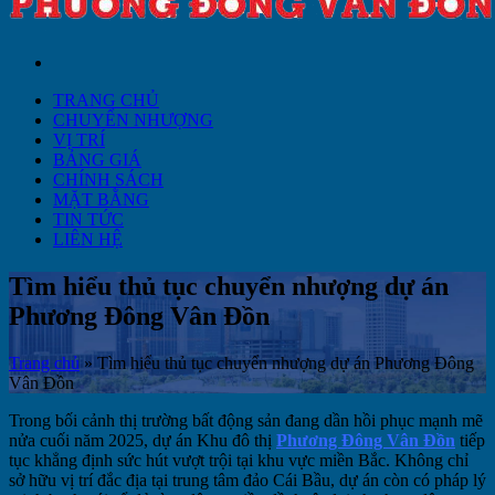
TRANG CHỦ
CHUYỂN NHƯỢNG
VỊ TRÍ
BẢNG GIÁ
CHÍNH SÁCH
MẶT BẰNG
TIN TỨC
LIÊN HỆ
Tìm hiểu thủ tục chuyển nhượng dự án
Phương Đông Vân Đồn
Trang chủ
»
Tìm hiểu thủ tục chuyển nhượng dự án Phương Đông
Vân Đồn
Trong bối cảnh thị trường bất động sản đang dần hồi phục mạnh mẽ
nửa cuối năm 2025, dự án Khu đô thị
Phương Đông Vân Đồn
tiếp
tục khẳng định sức hút vượt trội tại khu vực miền Bắc. Không chỉ
sở hữu vị trí đắc địa tại trung tâm đảo Cái Bầu, dự án còn có pháp lý