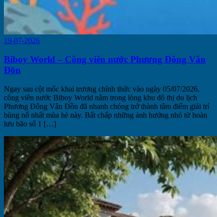
19-07-2026
Biboy World – Công viên nước Phương Đông Vân
Đồn
Ngay sau cột mốc khai trương chính thức vào ngày 05/07/2026,
công viên nước Biboy World nằm trong lòng khu đô thị du lịch
Phương Đông Vân Đồn đã nhanh chóng trở thành tâm điểm giải trí
bùng nổ nhất mùa hè này. Bất chấp những ảnh hưởng nhỏ từ hoàn
lưu bão số 1 […]