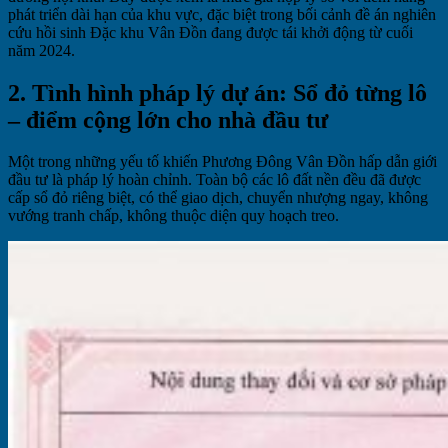
phát triển dài hạn của khu vực, đặc biệt trong bối cảnh đề án nghiên
cứu hồi sinh Đặc khu Vân Đồn đang được tái khởi động từ cuối
năm 2024.
2. Tình hình pháp lý dự án: Sổ đỏ từng lô
– điểm cộng lớn cho nhà đầu tư
Một trong những yếu tố khiến Phương Đông Vân Đồn hấp dẫn giới
đầu tư là pháp lý hoàn chỉnh. Toàn bộ các lô đất nền đều đã được
cấp sổ đỏ riêng biệt, có thể giao dịch, chuyển nhượng ngay, không
vướng tranh chấp, không thuộc diện quy hoạch treo.