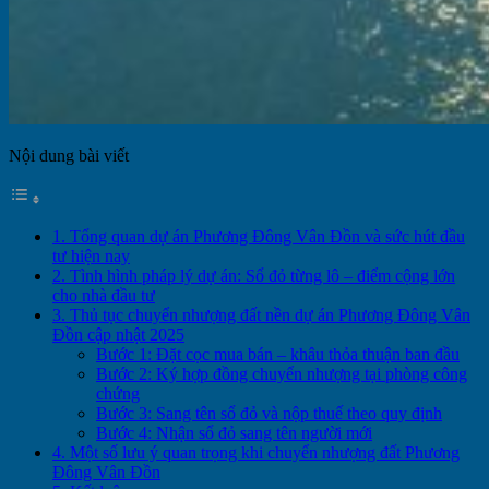
Nội dung bài viết
1. Tổng quan dự án Phương Đông Vân Đồn và sức hút đầu
tư hiện nay
2. Tình hình pháp lý dự án: Sổ đỏ từng lô – điểm cộng lớn
cho nhà đầu tư
3. Thủ tục chuyển nhượng đất nền dự án Phương Đông Vân
Đồn cập nhật 2025
Bước 1: Đặt cọc mua bán – khâu thỏa thuận ban đầu
Bước 2: Ký hợp đồng chuyển nhượng tại phòng công
chứng
Bước 3: Sang tên sổ đỏ và nộp thuế theo quy định
Bước 4: Nhận sổ đỏ sang tên người mới
4. Một số lưu ý quan trọng khi chuyển nhượng đất Phương
Đông Vân Đồn