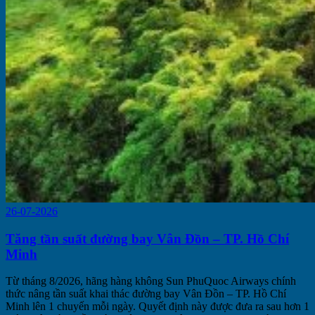
26-07-2026
Tăng tần suất đường bay Vân Đồn – TP. Hồ Chí
Minh
Từ tháng 8/2026, hãng hàng không Sun PhuQuoc Airways chính
thức nâng tần suất khai thác đường bay Vân Đồn – TP. Hồ Chí
Minh lên 1 chuyến mỗi ngày. Quyết định này được đưa ra sau hơn 1