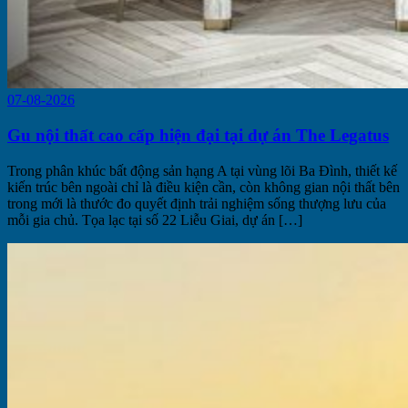
07-08-2026
Gu nội thất cao cấp hiện đại tại dự án The Legatus
Trong phân khúc bất động sản hạng A tại vùng lõi Ba Đình, thiết kế
kiến trúc bên ngoài chỉ là điều kiện cần, còn không gian nội thất bên
trong mới là thước đo quyết định trải nghiệm sống thượng lưu của
mỗi gia chủ. Tọa lạc tại số 22 Liễu Giai, dự án […]