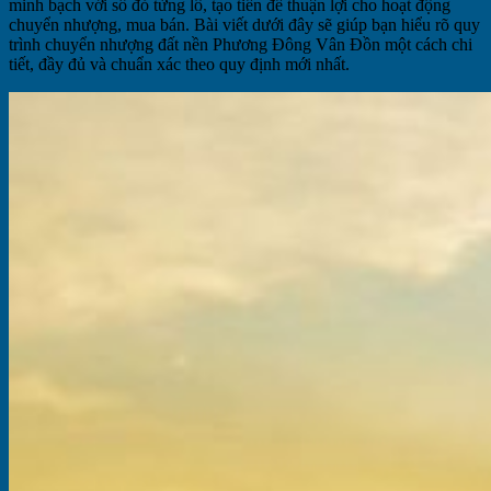
minh bạch với sổ đỏ từng lô, tạo tiền đề thuận lợi cho hoạt động
chuyển nhượng, mua bán. Bài viết dưới đây sẽ giúp bạn hiểu rõ quy
trình chuyển nhượng đất nền Phương Đông Vân Đồn một cách chi
tiết, đầy đủ và chuẩn xác theo quy định mới nhất.