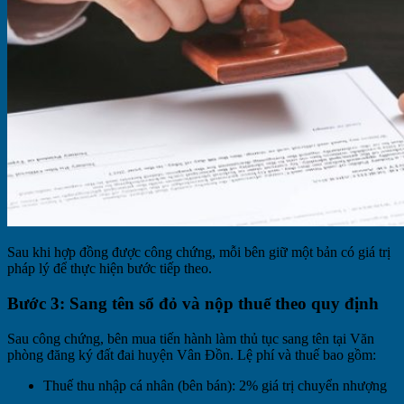
Sau khi hợp đồng được công chứng, mỗi bên giữ một bản có giá trị
pháp lý để thực hiện bước tiếp theo.
Bước 3: Sang tên sổ đỏ và nộp thuế theo quy định
Sau công chứng, bên mua tiến hành làm thủ tục sang tên tại Văn
phòng đăng ký đất đai huyện Vân Đồn. Lệ phí và thuế bao gồm:
Thuế thu nhập cá nhân (bên bán): 2% giá trị chuyển nhượng