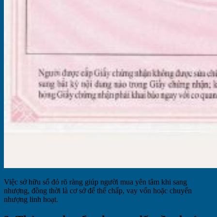
Việc sở hữu sổ đỏ rõ ràng giúp người mua yên tâm khi sang
nhượng, đồng thời là cơ sở để thế chấp, vay vốn hoặc chuyển
nhượng linh hoạt.