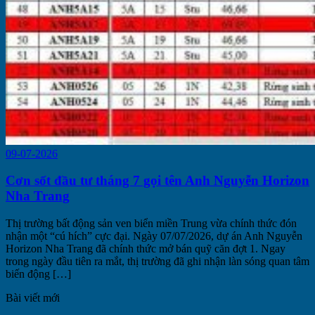
09-07-2026
Cơn sốt đầu tư tháng 7 gọi tên Anh Nguyễn Horizon
Nha Trang
Thị trường bất động sản ven biển miền Trung vừa chính thức đón
nhận một “cú hích” cực đại. Ngày 07/07/2026, dự án Anh Nguyễn
Horizon Nha Trang đã chính thức mở bán quỹ căn đợt 1. Ngay
trong ngày đầu tiên ra mắt, thị trường đã ghi nhận làn sóng quan tâm
biến động […]
Bài viết mới