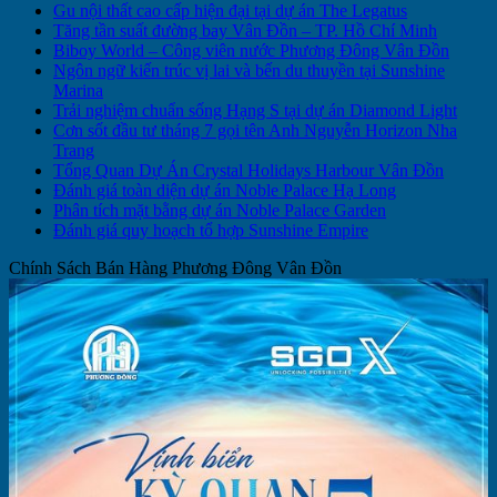
Gu nội thất cao cấp hiện đại tại dự án The Legatus
Tăng tần suất đường bay Vân Đồn – TP. Hồ Chí Minh
Biboy World – Công viên nước Phương Đông Vân Đồn
Ngôn ngữ kiến trúc vị lai và bến du thuyền tại Sunshine
Marina
Trải nghiệm chuẩn sống Hạng S tại dự án Diamond Light
Cơn sốt đầu tư tháng 7 gọi tên Anh Nguyễn Horizon Nha
Trang
Tổng Quan Dự Án Crystal Holidays Harbour Vân Đồn
Đánh giá toàn diện dự án Noble Palace Hạ Long
Phân tích mặt bằng dự án Noble Palace Garden
Đánh giá quy hoạch tổ hợp Sunshine Empire
Chính Sách Bán Hàng Phương Đông Vân Đồn