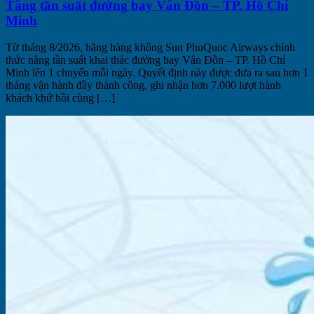
Tăng tần suất đường bay Vân Đồn – TP. Hồ Chí
Minh
Từ tháng 8/2026, hãng hàng không Sun PhuQuoc Airways chính
thức nâng tần suất khai thác đường bay Vân Đồn – TP. Hồ Chí
Minh lên 1 chuyến mỗi ngày. Quyết định này được đưa ra sau hơn 1
tháng vận hành đầy thành công, ghi nhận hơn 7.000 lượt hành
khách khứ hồi cùng […]