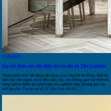
07-08-2026
Gu nội thất cao cấp hiện đại tại dự án The Legatus
Trong phân khúc bất động sản hạng A tại vùng lõi Ba Đình, thiết kế
kiến trúc bên ngoài chỉ là điều kiện cần, còn không gian nội thất bên
trong mới là thước đo quyết định trải nghiệm sống thượng lưu của
mỗi gia chủ. Tọa lạc tại số 22 Liễu Giai, dự án […]