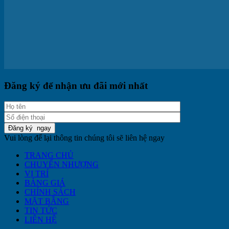
Đăng ký để nhận ưu đãi mới nhất
Vui lòng để lại thông tin chúng tôi sẽ liên hệ ngay
TRANG CHỦ
CHUYỂN NHƯỢNG
VỊ TRÍ
BẢNG GIÁ
CHÍNH SÁCH
MẶT BẰNG
TIN TỨC
LIÊN HỆ