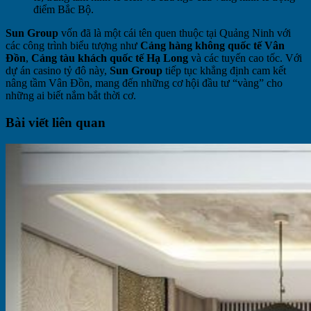
điểm Bắc Bộ.
Sun Group
vốn đã là một cái tên quen thuộc tại Quảng Ninh với
các công trình biểu tượng như
Cảng hàng không quốc tế Vân
Đồn
,
Cảng tàu khách quốc tế Hạ Long
và các tuyến cao tốc. Với
dự án casino tỷ đô này,
Sun Group
tiếp tục khẳng định cam kết
nâng tầm Vân Đồn, mang đến những cơ hội đầu tư “vàng” cho
những ai biết nắm bắt thời cơ.
Bài viết liên quan