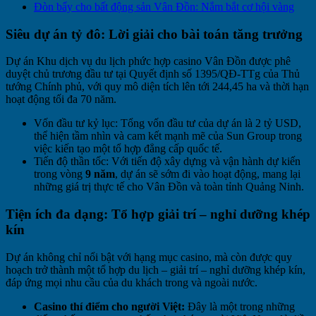
Đòn bẩy cho bất động sản Vân Đồn: Nắm bắt cơ hội vàng
Siêu dự án tỷ đô: Lời giải cho bài toán tăng trưởng
Dự án Khu dịch vụ du lịch phức hợp casino Vân Đồn được phê
duyệt chủ trương đầu tư tại Quyết định số 1395/QĐ-TTg của Thủ
tướng Chính phủ, với quy mô diện tích lên tới 244,45 ha và thời hạn
hoạt động tối đa 70 năm.
Vốn đầu tư kỷ lục: Tổng vốn đầu tư của dự án là 2 tỷ USD,
thể hiện tầm nhìn và cam kết mạnh mẽ của Sun Group trong
việc kiến tạo một tổ hợp đẳng cấp quốc tế.
Tiến độ thần tốc: Với tiến độ xây dựng và vận hành dự kiến
trong vòng
9 năm
, dự án sẽ sớm đi vào hoạt động, mang lại
những giá trị thực tế cho Vân Đồn và toàn tỉnh Quảng Ninh.
Tiện ích đa dạng: Tổ hợp giải trí – nghỉ dưỡng khép
kín
Dự án không chỉ nổi bật với hạng mục casino, mà còn được quy
hoạch trở thành một tổ hợp du lịch – giải trí – nghỉ dưỡng khép kín,
đáp ứng mọi nhu cầu của du khách trong và ngoài nước.
Casino thí điểm cho người Việt:
Đây là một trong những