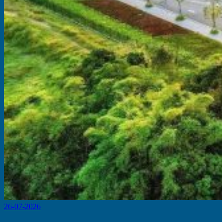
26-07-2026