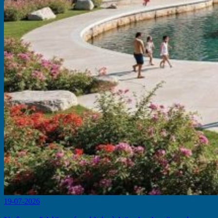
19-07-2026